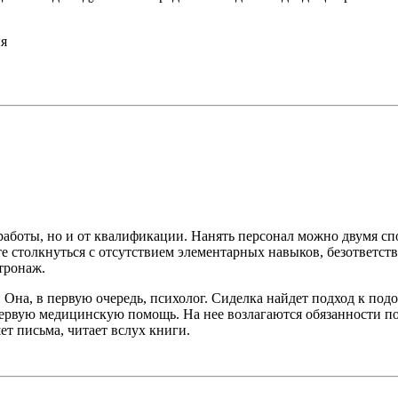
ня
й работы, но и от квалификации. Нанять персонал можно двумя 
те столкнуться с отсутствием элементарных навыков, безответс
тронаж.
Она, в первую очередь, психолог. Сиделка найдет подход к подо
первую медицинскую помощь. На нее возлагаются обязанности п
т письма, читает вслух книги.