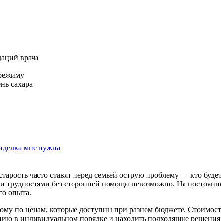
аций врача
 режиму
нь сахара
сиделка мне нужна
тарость часто ставят перед семьей острую проблему — кто будет
ми трудностями без сторонней помощи невозможно. На постоянно
го опыта.
дому по ценам, которые доступны при разном бюджете. Стоимост
цию в индивидуальном порядке и находить подходящие решения 