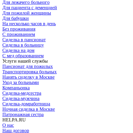
Для лежачего больного
Для пациента с деменцией
Для пожилой женщины
Для бабушки
На несколько часов в день
Без проживания
С проживанием
Сиделка в пансионат
Сиделка в больницу
Сиделка на дом
С мед образованием
Услуги нашей службы
Пансионат для пожилых
Транспортировка больных
Нанять сиделку в Москве
Уход за больными
Компаньонка
Сиделка-медсестра
Сиделка-мужчина
Сиделка-домработница
Ночная сиделка в Москве
Патронажная сестра
HELPA.RU
О нас
Наш договор