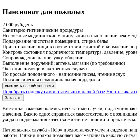
Пансионат для пожилых
2 000
руб/день
Санитарно-гигиенические процедуры
Несложные медицинские манипуляции и выполнение рекоменд
Поддержание чистоты в помещении, стирка белья
Приготовление пищи в соответствии с диетой и кормление по
Контроль состояния подопечного: температура, давление, урове
Сопровождение на прогулку, общение
Выполнение поручений: аптека, магазин (по требованию)
Оказание помощи в экстренных случаях
По просьбе подопечного - написание писем, чтение вслух
Психологическая и эмоциональная поддержка
смотреть все обязанности
Подобрать сиделку самостоятельно в нашей базе
Узнать какая 
Заказать
Внезапная тяжелая болезнь, несчастный случай, подступившая с
значения. Важно одно: справиться самостоятельно с возникши
ухода и поддержания качества жизни нет знаний и практическо
Патронажная служба «Help» предоставляет услуги сиделок на 
работы. Гибкий подход позволяет рассматривать каждую ситуа