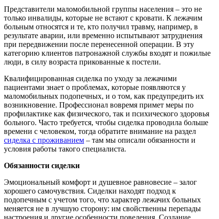
Представители маломобильной группы населения – это не
только инвалиды, которые не встают с кровати. К лежачим
больным относятся и те, кто получил травму, например, в
результате аварии, или временно испытывают затруднения
при передвижении после перенесенной операции. В эту
категорию клиентов патронажной службы входят и пожилые
люди, в силу возраста прикованные к постели.
Квалифицированная сиделка по уходу за лежачими
пациентами знает о проблемах, которые появляются у
маломобильных подопечных, и о том, как предупредить их
возникновение. Профессионал вовремя примет меры по
профилактике как физического, так и психического здоровья
больного. Часто требуется, чтобы сиделка проводила больше
времени с человеком, тогда обратите внимание на раздел
сиделка с проживанием
– там мы описали обязанности и
условия работы такого специалиста.
Обязанности сиделки
Эмоциональный комфорт и душевное равновесие – залог
хорошего самочувствия. Сиделки находят подход к
подопечным с учетом того, что характер лежачих больных
меняется не в лучшую сторону: им свойственны перепады
настроения и другие особенности поведения. Создание