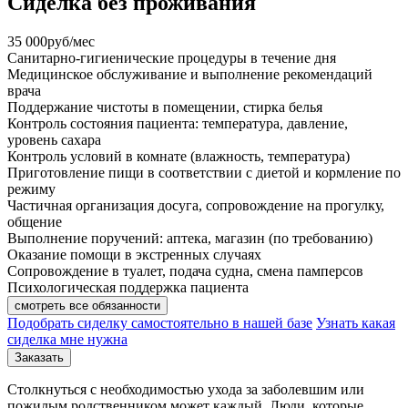
Cиделка без проживания
35 000
руб/мес
Санитарно-гигиенические процедуры в течение дня
Медицинское обслуживание и выполнение рекомендаций
врача
Поддержание чистоты в помещении, стирка белья
Контроль состояния пациента: температура, давление,
уровень сахара
Контроль условий в комнате (влажность, температура)
Приготовление пищи в соответствии с диетой и кормление по
режиму
Частичная организация досуга, сопровождение на прогулку,
общение
Выполнение поручений: аптека, магазин (по требованию)
Оказание помощи в экстренных случаях
Сопровождение в туалет, подача судна, смена памперсов
Психологическая поддержка пациента
смотреть все обязанности
Подобрать сиделку самостоятельно в нашей базе
Узнать какая
сиделка мне нужна
Заказать
Столкнуться с необходимостью ухода за заболевшим или
пожилым родственником может каждый. Люди, которые