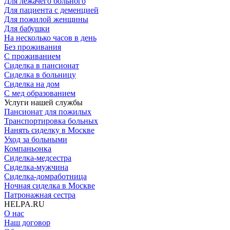
Для лежачего больного
Для пациента с деменцией
Для пожилой женщины
Для бабушки
На несколько часов в день
Без проживания
С проживанием
Сиделка в пансионат
Сиделка в больницу
Сиделка на дом
С мед образованием
Услуги нашей службы
Пансионат для пожилых
Транспортировка больных
Нанять сиделку в Москве
Уход за больными
Компаньонка
Сиделка-медсестра
Сиделка-мужчина
Сиделка-домработница
Ночная сиделка в Москве
Патронажная сестра
HELPA.RU
О нас
Наш договор