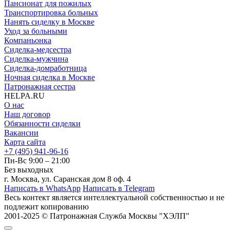
Пансионат для пожилых
Транспортировка больных
Нанять сиделку в Москве
Уход за больными
Компаньонка
Сиделка-медсестра
Сиделка-мужчина
Сиделка-домработница
Ночная сиделка в Москве
Патронажная сестра
HELPA.RU
О нас
Наш договор
Обязанности сиделки
Вакансии
Карта сайта
+7 (495) 941-96-16
Пн-Вс 9:00 – 21:00
Без выходных
г. Москва, ул. Саранская дом 8 оф. 4
Написать в WhatsApp
Написать в Telegram
Весь контект является интеллектуальной собственностью и
не
подлежит копированию
2001-2025 © Патронажная Служба Москвы "ХЭЛП"